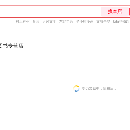
村上春树
莫言
人民文学
东野圭吾
半小时漫画
文城余华
bibi动物园
图书专营店
努力加载中，请稍后...